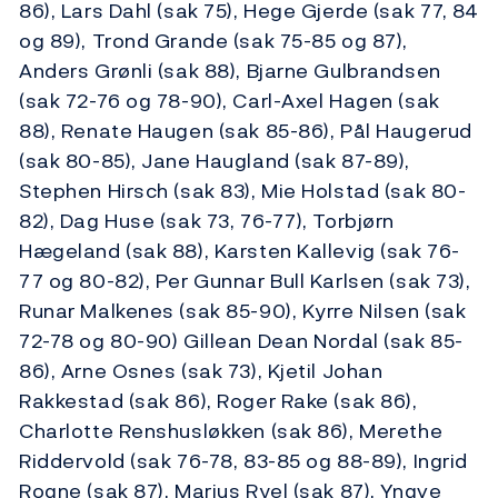
86), Lars Dahl (sak 75), Hege Gjerde (sak 77, 84
og 89), Trond Grande (sak 75-85 og 87),
Anders Grønli (sak 88), Bjarne Gulbrandsen
(sak 72-76 og 78-90), Carl-Axel Hagen (sak
88), Renate Haugen (sak 85-86), Pål Haugerud
(sak 80-85), Jane Haugland (sak 87-89),
Stephen Hirsch (sak 83), Mie Holstad (sak 80-
82), Dag Huse (sak 73, 76-77), Torbjørn
Hægeland (sak 88), Karsten Kallevig (sak 76-
77 og 80-82), Per Gunnar Bull Karlsen (sak 73),
Runar Malkenes (sak 85-90), Kyrre Nilsen (sak
72-78 og 80-90) Gillean Dean Nordal (sak 85-
86), Arne Osnes (sak 73), Kjetil Johan
Rakkestad (sak 86), Roger Rake (sak 86),
Charlotte Renshusløkken (sak 86), Merethe
Riddervold (sak 76-78, 83-85 og 88-89), Ingrid
Rogne (sak 87), Marius Ryel (sak 87), Yngve