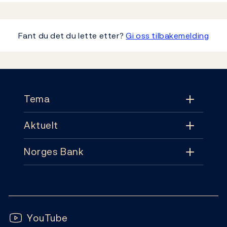
Fant du det du lette etter?
Gi oss tilbakemelding
Footer
Tema
Aktuelt
Tema
Norges Bank
Aktuelt
Pengepolitikk
Kontakt
Nyheter
Finansiell stabilitet
Følg oss:
Abonnement
Publikasjoner
YouTube
Sedler og mynter