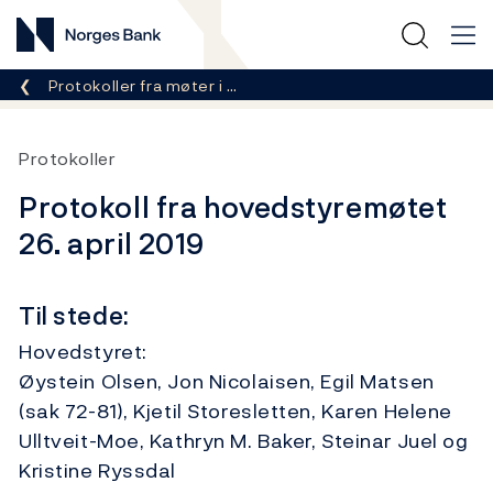
Norges Bank
Her er du nå:
Protokoller fra møter i …
Protokoller
Protokoll fra hovedstyremøtet
26. april 2019
Til stede:
Hovedstyret:
Øystein Olsen, Jon Nicolaisen, Egil Matsen
(sak 72-81), Kjetil Storesletten, Karen Helene
Ulltveit-Moe, Kathryn M. Baker, Steinar Juel og
Kristine Ryssdal