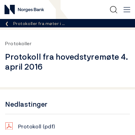
Norges Bank
Her er du nå:
Protokoller fra møter i …
Protokoller
Protokoll fra hovedstyremøte 4.
april 2016
Nedlastinger
Protokoll
(pdf)