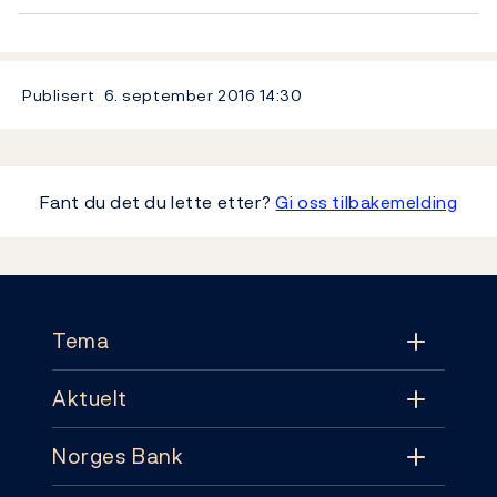
Publisert
6. september 2016
14:30
Fant du det du lette etter?
Gi oss tilbakemelding
Footer
Tema
Aktuelt
Tema
Norges Bank
Aktuelt
Pengepolitikk