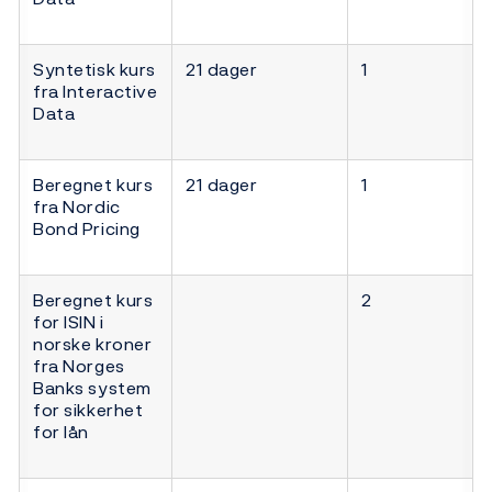
Syntetisk kurs
21 dager
1
fra Interactive
Data
Beregnet kurs
21 dager
1
fra Nordic
Bond Pricing
Beregnet kurs
2
for ISIN i
norske kroner
fra Norges
Banks system
for sikkerhet
for lån