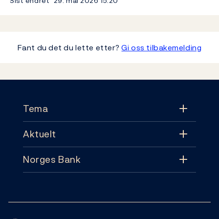
Sist endret
29. mai 2026
15:20
Fant du det du lette etter?
Gi oss tilbakemelding
Footer
Tema
Aktuelt
Tema
Norges Bank
Aktuelt
Pengepolitikk
Kontakt
Nyheter
Finansiell stabilitet
Følg oss:
Abonnement