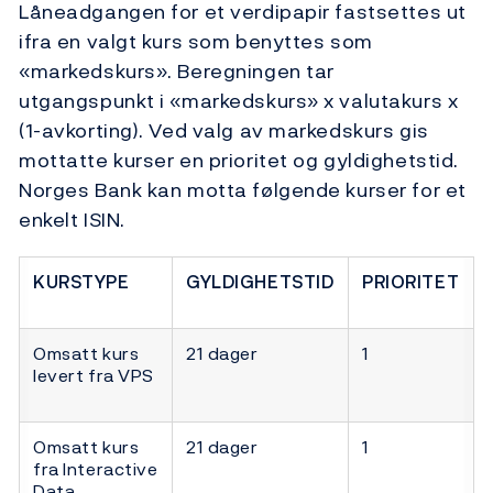
Låneadgangen for et verdipapir fastsettes ut
ifra en valgt kurs som benyttes som
«markedskurs». Beregningen tar
utgangspunkt i «markedskurs» x valutakurs x
(1-avkorting). Ved valg av markedskurs gis
mottatte kurser en prioritet og gyldighetstid.
Norges Bank kan motta følgende kurser for et
enkelt ISIN.
KURSTYPE
GYLDIGHETSTID
PRIORITET
Omsatt kurs
21 dager
1
levert fra VPS
Omsatt kurs
21 dager
1
fra Interactive
Data