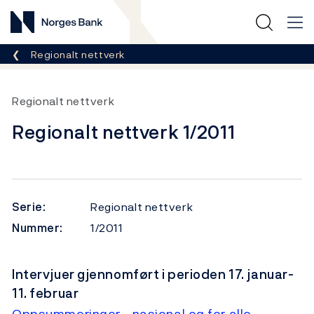
Norges Bank
Her er du nå:
Regionalt nettverk
Regionalt nettverk
Regionalt nettverk 1/2011
Serie:
Regionalt nettverk
Nummer:
1/2011
Intervjuer gjennomført i perioden 17. januar-
11. februar
Oppsummeringer - nasjonal og for alle