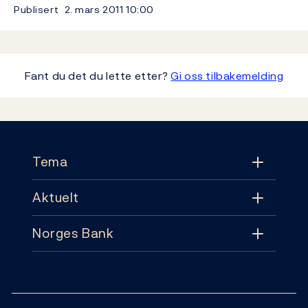
Publisert
2. mars 2011
10:00
Fant du det du lette etter?
Gi oss tilbakemelding
Footer
Tema
Aktuelt
Tema
Norges Bank
Aktuelt
Pengepolitikk
Kontakt
Nyheter
Finansiell stabilitet