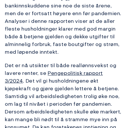
bankinnskuddene sine noe de siste årene,
men de er fortsatt høyere enn før pandemien.
Analyser i denne rapporten viser at de aller
fleste husholdninger klarer med god margin
både å betjene gjelden og dekke utgifter til
alminnelig forbruk, faste boutgifter og strøm,
med løpende inntekt.
Det er nå utsikter til både reallønnsvekst og
lavere renter, se
Pengepolitisk rapport
3/2024
. Det vil gi husholdningene økt
kjøpekraft og gjøre gjelden lettere å betjene.
Samtidig vil arbeidsledigheten trolig øke noe,
om lag til nivået i perioden før pandemien.
Dersom arbeidsledigheten skulle øke markert,
kan mange bli nødt til å stramme mye inn på
konsumet. Da kan foretakenes inntjening og