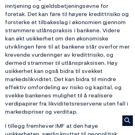
inntjening og gjeldsbetjeningsevne for
foretak. Det kan føre til høyere kredittrisiko og
forsterke et tilbakeslag i økonomien gjennom
strammere utlånspraksis i bankene. Videre
kan økt usikkerhet om den økonomiske
utviklingen føre til at bankene står overfor mer
krevende vurderinger av kredittrisiko, og
dermed strammer til utlånspraksisen. Høy
usikkerhet kan også bidra til svekket
markedslikviditet. Det kan bidra til mindre
effektiv omfordeling av risiko og kapital, og
svekke bankenes mulighet til å realisere
verdipapirer fra likviditetsreservene uten fall i
markedspriser og verditap.
I tillegg fremhever IMF at den høye
usikkerheten, særlig knyttet til geopolitisk