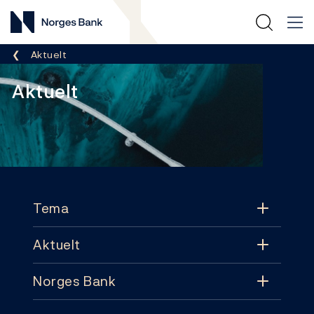
Norges Bank
Her er du nå:
Aktuelt
Aktuelt
Footer
Tema
Aktuelt
Tema
Norges Bank
Aktuelt
Pengepolitikk