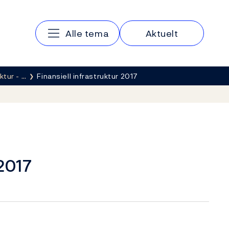
Hovedmeny
Alle tema
Aktuelt
ktur - …
Finansiell infrastruktur 2017
 2017