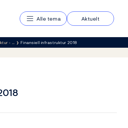
Hovedmeny
Alle tema
Aktuelt
ktur - …
Finansiell infrastruktur 2018
 2018