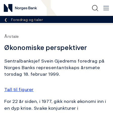
Norges Bank
Her er du nå:
Foredrag og taler
Årstale
Økonomiske perspektiver
Sentralbanksjef Svein Gjedrems foredrag på
Norges Banks representantskaps årsmøte
torsdag 18. februar 1999.
Tall til figurer
For 22 år siden, i 1977, gikk norsk økonomi inn i
en dyp krise. Svake konjunkturer i