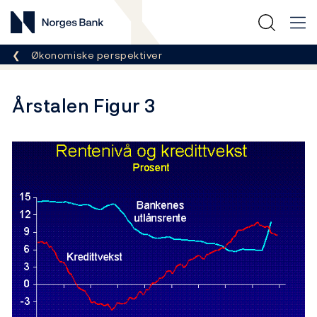
Norges Bank
Her er du nå:
Økonomiske perspektiver
Årstalen Figur 3