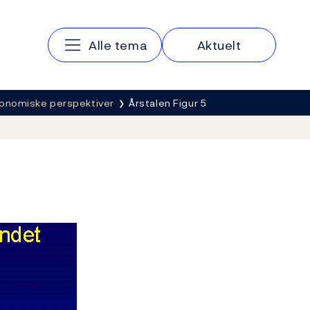
Hovedmeny
Alle tema
Aktuelt
onomiske perspektiver
Årstalen Figur 5