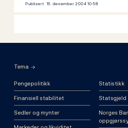
Publisert
15. desember 2004
10:58
Footer
Tema
Pengepolitikk
Statistikk
Finansiell stabilitet
Statsgjeld
Sedler og mynter
Norges Ba
oppgjørss
Markeder og likviditet