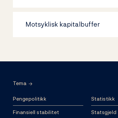
Motsyklisk kapitalbuffer
Footer
Tema
Pengepolitikk
Statistikk
Finansiell stabilitet
Statsgjeld