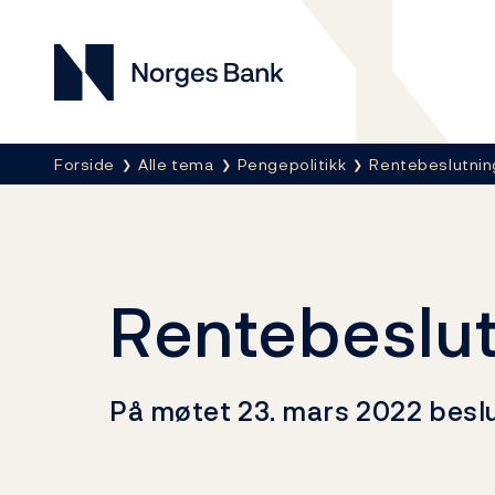
Norges Bank
Her er du nå:
Forside
Alle tema
Pengepolitikk
Rentebeslutnin
Rentebeslut
På møtet 23. mars 2022 beslut