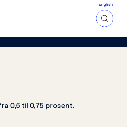
English
English
a 0,5 til 0,75 prosent.