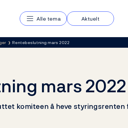
Hovedmeny
Alle tema
Aktuelt
ger
Rentebeslutning mars 2022
ning mars 2022
tet komiteen å heve styringsrenten fr