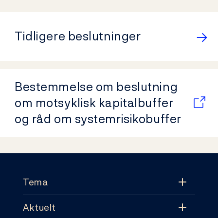
Tidligere beslutninger
Bestemmelse om beslutning
om motsyklisk kapitalbuffer
og råd om systemrisikobuffer
Footer
Tema
Aktuelt
Tema