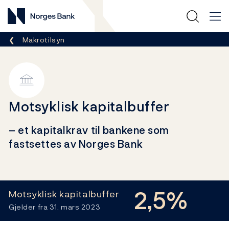
Norges Bank
Her er du nå:
Makrotilsyn
Motsyklisk kapitalbuffer
– et kapitalkrav til bankene som
fastsettes av Norges Bank
Lenker
2,5%
Motsyklisk kapitalbuffer
Gjelder fra 31. mars 2023