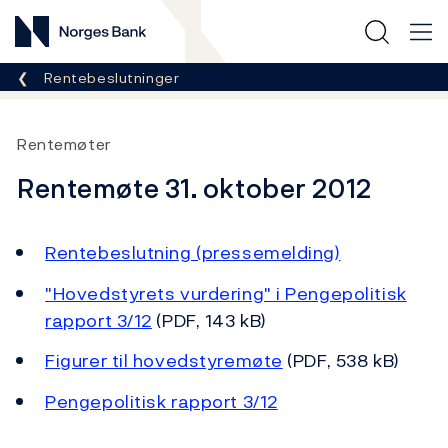
Norges Bank
Her er du nå:
Rentebeslutninger
Rentemøter
Rentemøte 31. oktober 2012
Rentebeslutning (pressemelding)
"Hovedstyrets vurdering" i Pengepolitisk
rapport 3/12
(PDF, 143 kB)
Figurer til hovedstyremøte
(PDF, 538 kB)
Pengepolitisk rapport 3/12