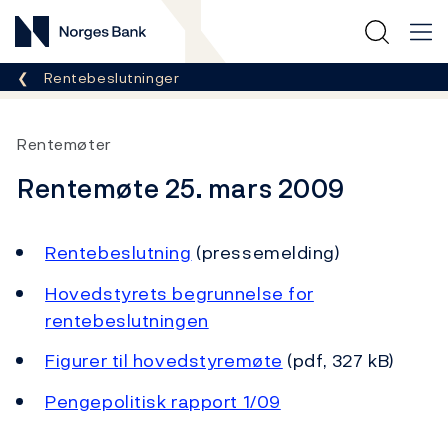
Norges Bank
Her er du nå:
Rentebeslutninger
Rentemøter
Rentemøte 25. mars 2009
Rentebeslutning
(pressemelding)
Hovedstyrets begrunnelse for
rentebeslutningen
Figurer til hovedstyremøte
(pdf, 327 kB)
Pengepolitisk rapport 1/09