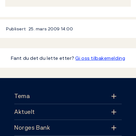
Publisert
25. mars 2009
14:00
Fant du det du lette etter?
Gi oss tilbakemelding
Footer
Tema
Aktuelt
Tema
Norges Bank
Aktuelt
Pengepolitikk