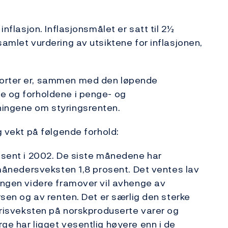
inflasjon. Inflasjonsmålet er satt til 2½
samlet vurdering av utsiktene for inflasjonen,
porter er, sammen med den løpende
ne og forholdene i penge- og
ningene om styringsrenten.
g vekt på følgende forhold:
rosent i 2002. De siste månedene har
2-månedersveksten 1,8 prosent. Det ventes lav
ningen videre framover vil avhenge av
ursen og av renten. Det er særlig den sterke
 Prisveksten på norskproduserte varer og
ge har ligget vesentlig høyere enn i de