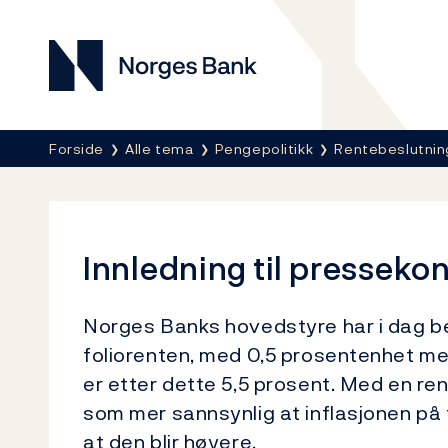
Norges Bank
Her er du nå:
Forside
Alle tema
Pengepolitikk
Rentebeslutnin
Innledning til presseko
Norges Banks hovedstyre har i dag be
foliorenten, med 0,5 prosentenhet med
er etter dette 5,5 prosent. Med en re
som mer sannsynlig at inflasjonen på t
at den blir høyere.