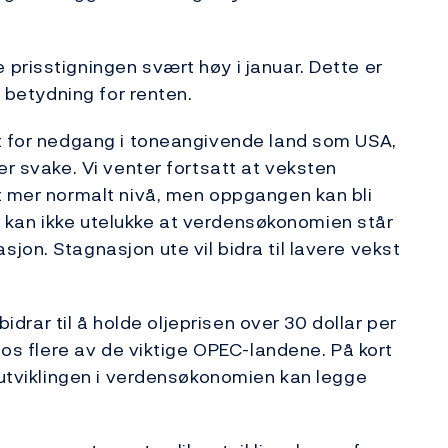
prisstigningen svært høy i januar. Dette er
e betydning for renten.
kt for nedgang i toneangivende land som USA,
er svake. Vi venter fortsatt at veksten
t mer normalt nivå, men oppgangen kan bli
 vi kan ikke utelukke at verdensøkonomien står
on. Stagnasjon ute vil bidra til lavere vekst
bidrar til å holde oljeprisen over 30 dollar per
 hos flere av de viktige OPEC-landene. På kort
n utviklingen i verdensøkonomien kan legge