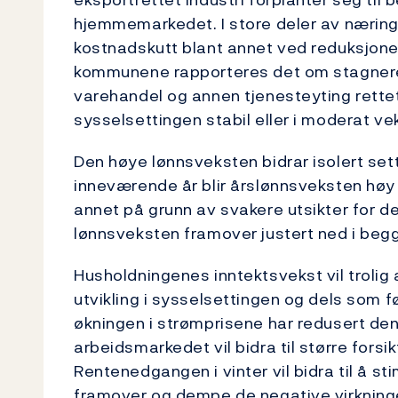
hjemmemarkedet. I store deler av nærin
kostnadskutt blant annet ved reduksjoner
kommunene rapporteres det om stagnerend
varehandel og annen tjenesteyting rettet
sysselsettingen stabil eller i moderat ve
Den høye lønnsveksten bidrar isolert sett
inneværende år blir årslønnsveksten høy p
annet på grunn av svakere utsikter for d
lønnsveksten framover justert ned i begg
Husholdningenes inntektsvekst vil trolig 
utvikling i sysselsettingen og dels som f
økningen i strømprisene har redusert den 
arbeidsmarkedet vil bidra til større forsi
Rentenedgangen i vinter vil bidra til å s
framover og dempe de negative virkninge