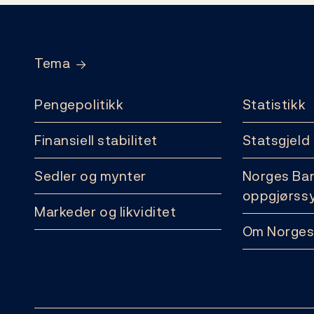
Footer
Tema
Pengepolitikk
Statistikk
Finansiell stabilitet
Statsgjeld
Sedler og mynter
Norges Ba
oppgjørss
Markeder og likviditet
Om Norges