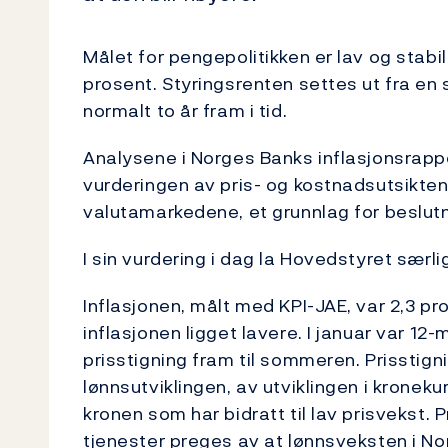
Målet for pengepolitikken er lav og stabil 
prosent. Styringsrenten settes ut fra en 
normalt to år fram i tid.
Analysene i Norges Banks inflasjonsrap
vurderingen av pris- og kostnadsutsikte
valutamarkedene, et grunnlag for beslut
I sin vurdering i dag la Hovedstyret særli
Inflasjonen, målt med KPI-JAE, var 2,3 p
inflasjonen ligget lavere. I januar var 1
prisstigning fram til sommeren. Prisstig
lønnsutviklingen, av utviklingen i kronek
kronen som har bidratt til lav prisvekst.
tjenester preges av at lønnsveksten i Nor