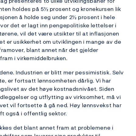
ag presenteres to ulike utviklingsbaner for
nten holdes på 5½ prosent og kronekursen lik
sjonen å holde seg under 2½ prosent i hele
or det er lagt inn pengepolitiske lettelser i
ene, vil det være utsikter til at inflasjonen
et er usikkerhet om utviklingen i mange av de
framover, blant annet når det gjelder
 fram i virkemiddelbruken.
ne. Industrien er blitt mer pessimistisk. Selv
e, er fortsatt lønnsomheten dårlig. Vi har
ingslivet av det høye kostnadsnivået. Siden
dleggelser og utflytting av virksomhet, må vi
et vil fortsette å gå ned. Høy lønnsvekst har
t også i offentlig sektor.
rekkes det blant annet fram at problemene i
edrifter som leverer sine produkter til