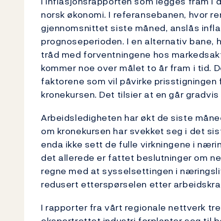
I inflasjonsrapporten som legges fram i d
norsk økonomi. I referansebanen, hvor re
gjennomsnittet siste måned, anslås infla
prognoseperioden. I en alternativ bane, hv
tråd med forventningene hos markedsaktør
kommer noe over målet to år fram i tid. D
faktorene som vil påvirke prisstigningen 
kronekursen. Det tilsier at en går gradvis
Arbeidsledigheten har økt de siste månede
om kronekursen har svekket seg i det sist
enda ikke sett de fulle virkningene i nær
det allerede er fattet beslutninger om ne
regne med at sysselsettingen i næringsliv
redusert etterspørselen etter arbeidskraf
I rapporter fra vårt regionale nettverk t
eksportrettet industri forplanter seg til b