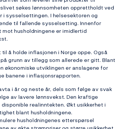
gslivet søkes lønnsomheten opprettholdt ved
 i sysselsettingen. I helsesektoren og
e til fallende sysselsetting. Innenfor
 mot husholdningene er imidlertid
kst.
 til å holde inflasjonen i Norge oppe. Også
å grunn av tillegg som allerede er gitt. Blant
en økonomiske utviklingen er anslagene for
e banene i inflasjonsrapporten.
avta i år og neste år, dels som følge av svak
ølge av lavere lønnsvekst. Den kraftige
disponible realinntekten. Økt usikkerhet i
ktighet blant husholdningene.
timulere husholdningenes etterspørsel
ne av økte strømpriser og større usikkerhet.