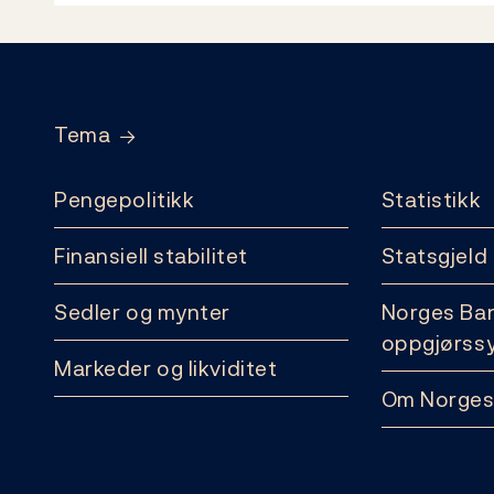
Footer
Tema
Pengepolitikk
Statistikk
Finansiell stabilitet
Statsgjeld
Sedler og mynter
Norges Ba
oppgjørss
Markeder og likviditet
Om Norges