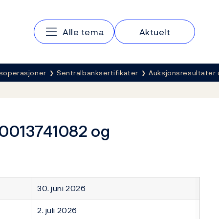
Hovedmeny
Alle tema
Aktuelt
soperasjoner
Sentralbanksertifikater
Auksjonsresultater 
O0013741082 og
30. juni 2026
2. juli 2026