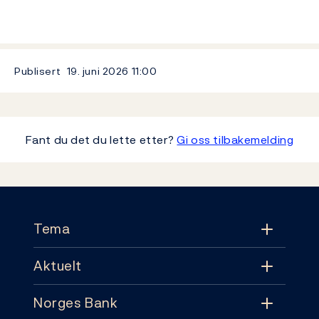
Publisert
19. juni 2026
11:00
Fant du det du lette etter?
Gi oss tilbakemelding
Footer
Tema
Aktuelt
Tema
Norges Bank
Aktuelt
Pengepolitikk