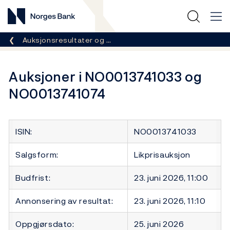
Norges Bank
Her er du nå:
Auksjonsresultater og …
Auksjoner i NO0013741033 og
NO0013741074
ISIN:
NO0013741033
Salgsform:
Likprisauksjon
Budfrist:
23. juni 2026, 11:00
Annonsering av resultat:
23. juni 2026, 11:10
Oppgjørsdato:
25. juni 2026