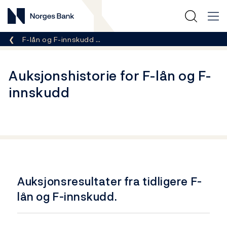
Norges Bank
Her er du nå:
F-lån og F-innskudd …
Auksjonshistorie for F-lån og F-
innskudd
Auksjonsresultater fra tidligere F-
lån og F-innskudd.