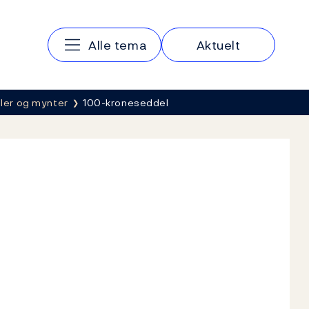
Hovedmeny
Alle tema
Aktuelt
ler og mynter
100-kroneseddel