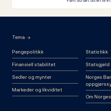
Fant du det du lette e
Footer
Tema
Pengepolitikk
Statistikk
Finansiell stabilitet
Statsgjeld
Sedler og mynter
Norges Ba
oppgjørss
Markeder og likviditet
Om Norges