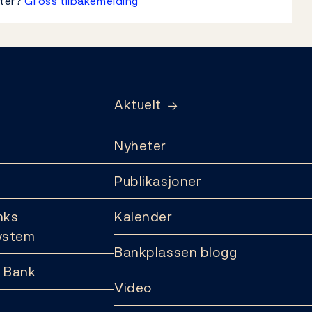
tter?
Gi oss tilbakemelding
Aktuelt
Nyheter
Publikasjoner
nks
Kalender
ystem
Bankplassen blogg
 Bank
Video