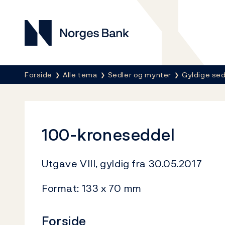
Norges Bank
Her er du nå:
Forside
Alle tema
Sedler og mynter
Gyldige sed
100-kroneseddel
Utgave VIII, gyldig fra 30.05.2017
Format: 133 x 70 mm
Forside