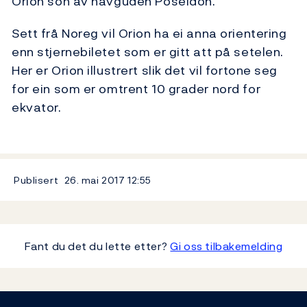
Orion son av havguden Poseidon.
Sett frå Noreg vil Orion ha ei anna orientering
enn stjernebiletet som er gitt att på setelen.
Her er Orion illustrert slik det vil fortone seg
for ein som er omtrent 10 grader nord for
ekvator.
Publisert
26. mai 2017
12:55
Fant du det du lette etter?
Gi oss tilbakemelding
Footer