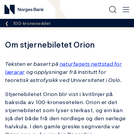
Norges Bank
Her er du nå:
100-kroneseddel
Om stjernebiletet Orion
Teksten er basert på
naturfagets nettstad for
lærarar
og opplysningar frå Institutt for
teoretisk astrofysikk ved Universitetet i Oslo.
Stjernebiletet Orion blir vist i kvitlinjer på
baksida av 100-kronesetelen. Orion er det
stjernebiletet som lyser sterkast, og ein kan
sjå det både frå den nordlege og den sørlege
halvkula. I den gamle greske segnverda var