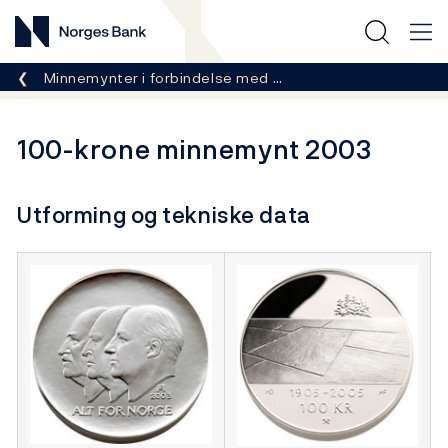
Norges Bank
Her er du nå:
Minnemynter i forbindelse med …
100-krone minnemynt 2003
Utforming og tekniske data