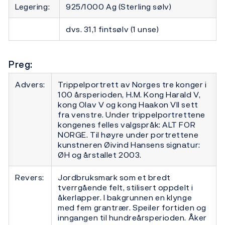
Legering:
925/1000 Ag (Sterling sølv)
dvs. 31,1 fintsølv (1 unse)
Preg:
Advers:
Trippelportrett av Norges tre konger i
100 årsperioden, H.M. Kong Harald V,
kong Olav V og kong Haakon VII sett
fra venstre. Under trippelportrettene
kongenes felles valgspråk: ALT FOR
NORGE. Til høyre under portrettene
kunstneren Øivind Hansens signatur:
ØH og årstallet 2003.
Revers:
Jordbruksmark som et bredt
tverrgående felt, stilisert oppdelt i
åkerlapper. I bakgrunnen en klynge
med fem grantrær. Speiler fortiden og
inngangen til hundreårsperioden. Åker