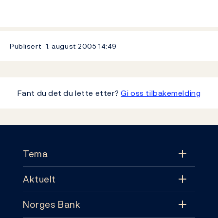
Publisert
1. august 2005
14:49
Fant du det du lette etter?
Gi oss tilbakemelding
Footer
Tema
Aktuelt
Tema
Norges Bank
Aktuelt
Pengepolitikk