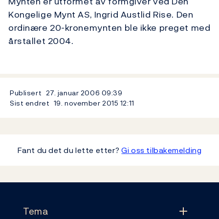
Mynten er utformet av formgiver ved Den
Kongelige Mynt AS, Ingrid Austlid Rise. Den
ordinære 20-kronemynten ble ikke preget med
årstallet 2004.
Publisert
27. januar 2006
09:39
Sist endret
19. november 2015
12:11
Fant du det du lette etter?
Gi oss tilbakemelding
Footer
Tema