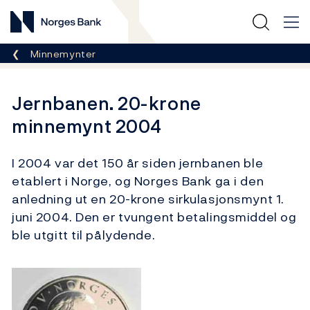
Norges Bank
Her er du nå:
Minnemynter
Jernbanen. 20-krone
minnemynt 2004
I 2004 var det 150 år siden jernbanen ble
etablert i Norge, og Norges Bank ga i den
anledning ut en 20-krone sirkulasjonsmynt 1.
juni 2004. Den er tvungent betalingsmiddel og
ble utgitt til pålydende.