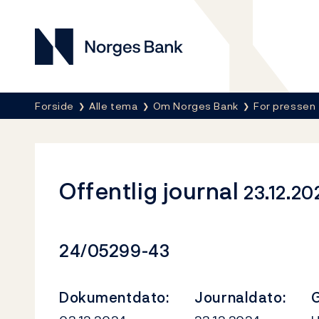
Norges Bank
Her er du nå:
Forside
Alle tema
Om Norges Bank
For pressen
Offentlig journal
23.12.20
Dokumentnummer
24/05299-43
Dokumentdato:
Journaldato:
G