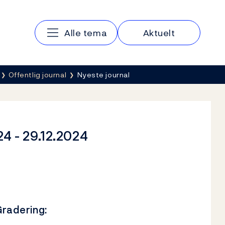
Hovedmeny
Alle tema
Aktuelt
Offentlig journal
Nyeste journal
24 - 29.12.2024
radering: