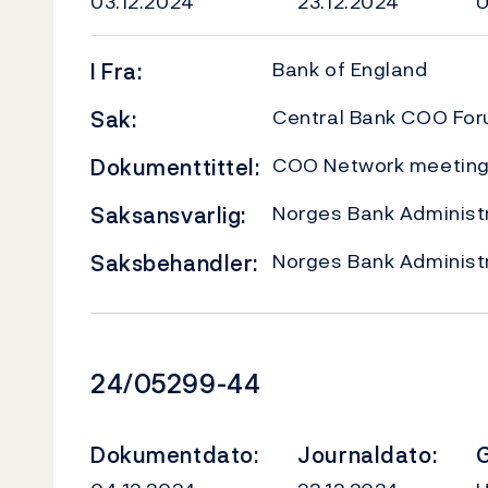
03.12.2024
23.12.2024
Bank of England
I
Fra:
Central Bank COO Fo
Sak:
COO Network meeting 
Dokumenttittel:
Norges Bank Administr
Saksansvarlig:
Norges Bank Administr
Saksbehandler:
Dokumentnummer
24/05299-44
Dokumentdato:
Journaldato:
G