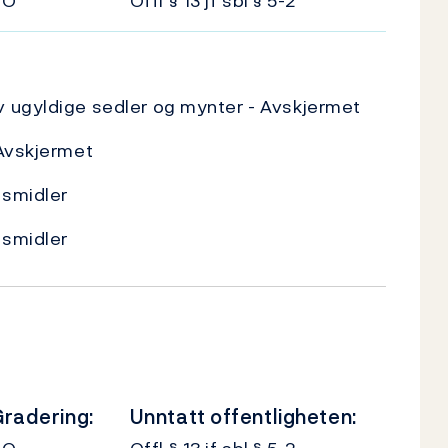
UO
Offl § 13 jf sbl § 5-2
 ugyldige sedler og mynter - Avskjermet
 Avskjermet
gsmidler
gsmidler
radering:
Unntatt offentligheten: