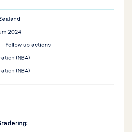
U
Zealand
rum 2024
- Follow up actions
ation (NBA)
ation (NBA)
radering: