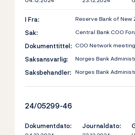
04.12.2024
23.12.2024
Reserve Bank of New 
I
Fra:
Central Bank COO Fo
Sak:
COO Network meeting 
Dokumenttittel:
Norges Bank Administr
Saksansvarlig:
Norges Bank Administr
Saksbehandler:
Dokumentnummer
24/05299-46
Dokumentdato:
Journaldato:
G