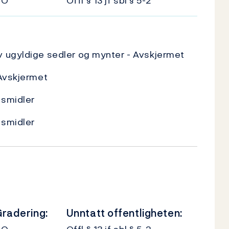
UO
Offl § 13 jf sbl § 5-2
 ugyldige sedler og mynter - Avskjermet
 Avskjermet
gsmidler
gsmidler
radering:
Unntatt offentligheten: