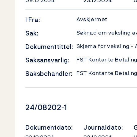
09.12.2024
23.12.2024
Avskjermet
I
Fra:
Søknad om veksling av
Sak:
Skjema for veksling -
Dokumenttittel:
FST Kontante Betalin
Saksansvarlig:
FST Kontante Betalin
Saksbehandler:
Dokumentnummer
24/08202-1
Dokumentdato:
Journaldato:
G