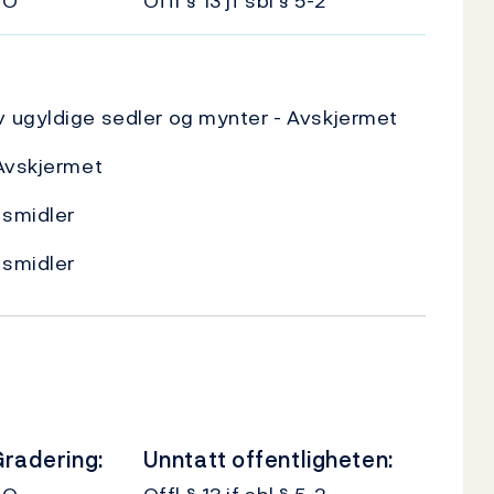
UO
Offl § 13 jf sbl § 5-2
 ugyldige sedler og mynter - Avskjermet
 Avskjermet
gsmidler
gsmidler
radering:
Unntatt offentligheten: