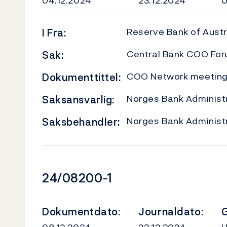
04.12.2024
23.12.2024
Reserve Bank of Austr
I
Fra:
Central Bank COO Fo
Sak:
COO Network meeting 
Dokumenttittel:
Norges Bank Administr
Saksansvarlig:
Norges Bank Administr
Saksbehandler:
Dokumentnummer
24/08200-1
Dokumentdato:
Journaldato:
G