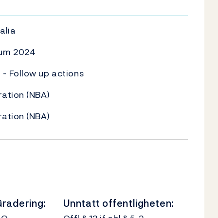
U
alia
rum 2024
- Follow up actions
ation (NBA)
ation (NBA)
radering:
Unntatt offentligheten: