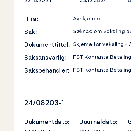
22.10.2024
23.12.2024
Avskjermet
I
Fra:
Søknad om veksling av
Sak:
Skjema for veksling -
Dokumenttittel:
FST Kontante Betalin
Saksansvarlig:
FST Kontante Betalin
Saksbehandler:
Dokumentnummer
24/08203-1
Dokumentdato:
Journaldato:
G