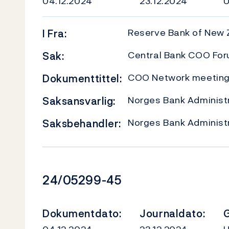
04.12.2024
23.12.2024
Reserve Bank of New 
I
Fra:
Central Bank COO Fo
Sak:
COO Network meeting 
Dokumenttittel:
Norges Bank Administr
Saksansvarlig:
Norges Bank Administr
Saksbehandler:
Dokumentnummer
24/05299-45
Dokumentdato:
Journaldato:
G