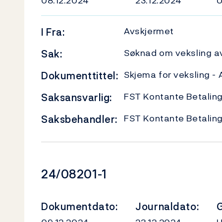
08.12.2024
23.12.2024
Avskjermet
I
Fra:
Søknad om veksling av
Sak:
Skjema for veksling -
Dokumenttittel:
FST Kontante Betalin
Saksansvarlig:
FST Kontante Betalin
Saksbehandler:
Dokumentnummer
24/08201-1
Dokumentdato:
Journaldato:
G