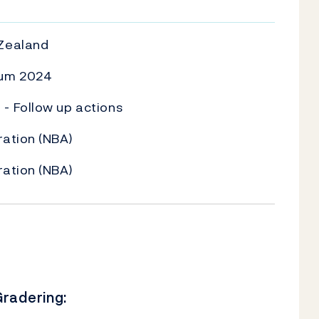
U
Zealand
rum 2024
- Follow up actions
ation (NBA)
ation (NBA)
radering: