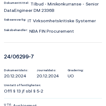
Dokumenttittel:
Tilbud - Minikonkurranse - Senior
DataEngineer DM 2336B
Saksansvarlig:
IT Virksomhetskritiske Systemer
Saksbehandler:
NBA FIN Procurement
Dokumentnummer
24/06299-7
Dokumentdato:
Journaldato:
Gradering:
20.12.2024
20.12.2024
UO
Unntatt offentligheten:
Offl § 13 jf sbl § 5-2
U
Til:
Avskjermet