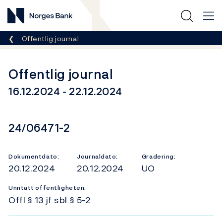
Norges Bank
Her er du nå:
Offentlig journal
Offentlig journal
16.12.2024 - 22.12.2024
Dokumentnummer
24/06471-2
Dokumentdato:
Journaldato:
Gradering:
20.12.2024
20.12.2024
UO
Unntatt offentligheten:
Offl § 13 jf sbl § 5-2