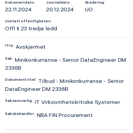
Dokumentdato:
Journaldato:
Gradering:
22.11.2024
20.12.2024
UO
Unntatt offentligheten:
Offl § 23 tredje ledd
I
Fra:
Avskjermet
Sak:
Minikonkurranse - Senior DataEngineer DM
2336B
Dokumenttittel:
Tilbud - Minikonkurranse - Senior
DataEngineer DM 2336B
Saksansvarlig:
IT Virksomhetskritiske Systemer
Saksbehandler:
NBA FIN Procurement