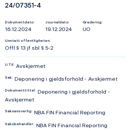
Dokumentnummer
24/07351-4
Dokumentdato:
Journaldato:
Gradering:
16.12.2024
19.12.2024
UO
Unntatt offentligheten:
Offl § 13 jf sbl § 5-2
U
Til:
Avskjermet
Sak:
Deponering i gjeldsforhold - Avskjermet
Dokumenttittel:
Deponering i gjeldsforhold -
Avskjermet
Saksansvarlig:
NBA FIN Financial Reporting
Saksbehandler:
NBA FIN Financial Reporting