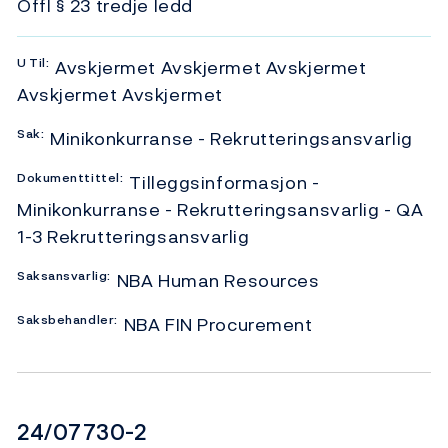
Offl § 23 tredje ledd
U
Til:
Avskjermet Avskjermet Avskjermet
Avskjermet Avskjermet
Sak:
Minikonkurranse - Rekrutteringsansvarlig
Dokumenttittel:
Tilleggsinformasjon -
Minikonkurranse - Rekrutteringsansvarlig - QA
1-3 Rekrutteringsansvarlig
Saksansvarlig:
NBA Human Resources
Saksbehandler:
NBA FIN Procurement
Dokumentnummer
24/07730-2