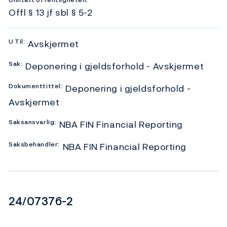
Unntatt offentligheten:
Offl § 13 jf sbl § 5-2
U
Til:
Avskjermet
Sak:
Deponering i gjeldsforhold - Avskjermet
Dokumenttittel:
Deponering i gjeldsforhold -
Avskjermet
Saksansvarlig:
NBA FIN Financial Reporting
Saksbehandler:
NBA FIN Financial Reporting
Dokumentnummer
24/07376-2