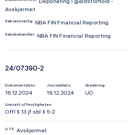
Deponering i gjeldsforhold -
Avskjermet
Saksansvarlig:
NBA FIN Financial Reporting
Saksbehandler:
NBA FIN Financial Reporting
Dokumentnummer
24/07390-2
Dokumentdato:
Journaldato:
Gradering:
16.12.2024
19.12.2024
UO
Unntatt offentligheten:
Offl § 13 jf sbl § 5-2
U
Til:
Avskjermet