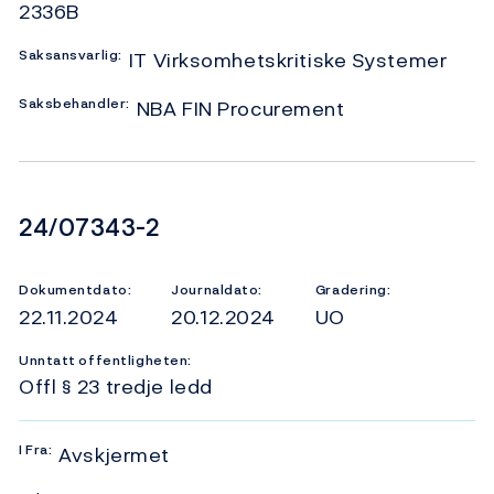
2336B
Saksansvarlig:
IT Virksomhetskritiske Systemer
Saksbehandler:
NBA FIN Procurement
Dokumentnummer
24/07343-2
Dokumentdato:
Journaldato:
Gradering:
22.11.2024
20.12.2024
UO
Unntatt offentligheten:
Offl § 23 tredje ledd
I
Fra:
Avskjermet