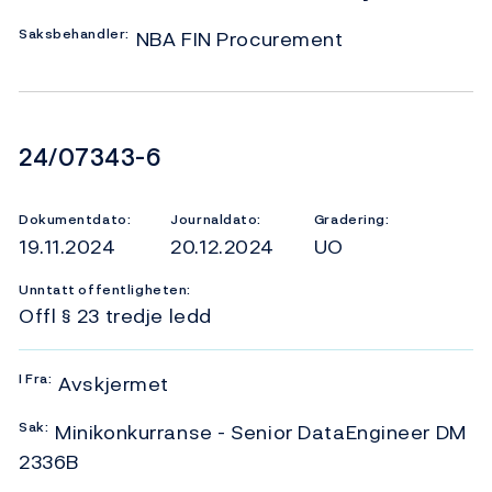
Saksbehandler:
NBA FIN Procurement
Dokumentnummer
24/07343-6
Dokumentdato:
Journaldato:
Gradering:
19.11.2024
20.12.2024
UO
Unntatt offentligheten:
Offl § 23 tredje ledd
I
Fra:
Avskjermet
Sak:
Minikonkurranse - Senior DataEngineer DM
2336B