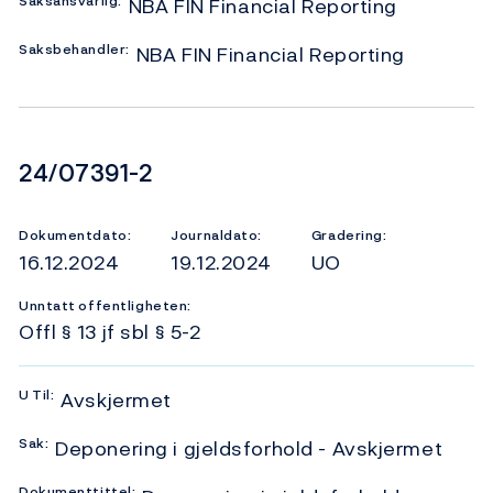
Saksansvarlig:
NBA FIN Financial Reporting
Saksbehandler:
NBA FIN Financial Reporting
Dokumentnummer
24/07391-2
Dokumentdato:
Journaldato:
Gradering:
16.12.2024
19.12.2024
UO
Unntatt offentligheten:
Offl § 13 jf sbl § 5-2
U
Til:
Avskjermet
Sak:
Deponering i gjeldsforhold - Avskjermet
Dokumenttittel: