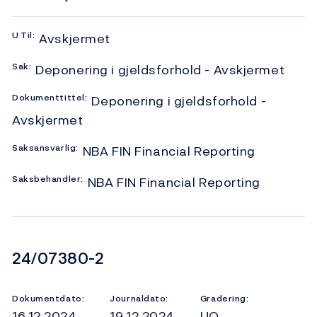
U
Til:
Avskjermet
Sak:
Deponering i gjeldsforhold - Avskjermet
Dokumenttittel:
Deponering i gjeldsforhold -
Avskjermet
Saksansvarlig:
NBA FIN Financial Reporting
Saksbehandler:
NBA FIN Financial Reporting
Dokumentnummer
24/07380-2
Dokumentdato:
Journaldato:
Gradering:
16.12.2024
19.12.2024
UO