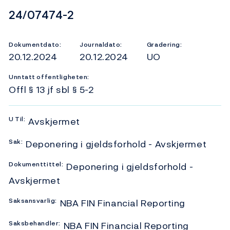
Dokumentnummer
24/07474-2
Dokumentdato:
Journaldato:
Gradering:
20.12.2024
20.12.2024
UO
Unntatt offentligheten:
Offl § 13 jf sbl § 5-2
U
Til:
Avskjermet
Sak:
Deponering i gjeldsforhold - Avskjermet
Dokumenttittel:
Deponering i gjeldsforhold -
Avskjermet
Saksansvarlig:
NBA FIN Financial Reporting
Saksbehandler:
NBA FIN Financial Reporting