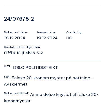
Dokumentnummer
24/07678-2
Dokumentdato:
Journaldato:
Gradering:
18.12.2024
19.12.2024
UO
Unntatt offentligheten:
Offl § 13 jf sbl § 5-2
U
Til:
OSLO POLITIDISTRIKT
Sak:
Falske 20-kroners mynter på nettside -
Avskjermet
Dokumenttittel:
Anmeldelse knyttet til falske 20-
kronemynter