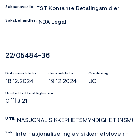
Saksansvarlig:
FST Kontante Betalingsmidler
Saksbehandler:
NBA Legal
Dokumentnummer
22/05484-36
Dokumentdato:
Journaldato:
Gradering:
18.12.2024
19.12.2024
UO
Unntatt offentligheten:
Offl § 21
U
Til:
NASJONAL SIKKERHETSMYNDIGHET (NSM)
Sak:
Internasjonalisering av sikkerhetsloven -