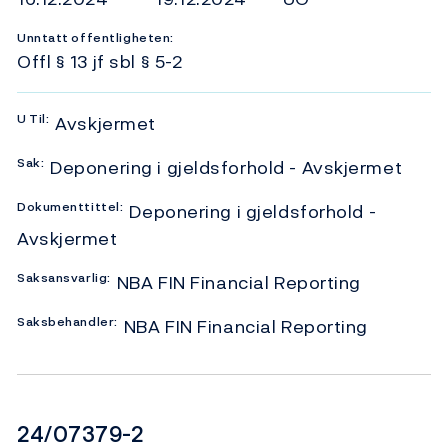
Unntatt offentligheten:
Offl § 13 jf sbl § 5-2
U
Til:
Avskjermet
Sak:
Deponering i gjeldsforhold - Avskjermet
Dokumenttittel:
Deponering i gjeldsforhold -
Avskjermet
Saksansvarlig:
NBA FIN Financial Reporting
Saksbehandler:
NBA FIN Financial Reporting
Dokumentnummer
24/07379-2