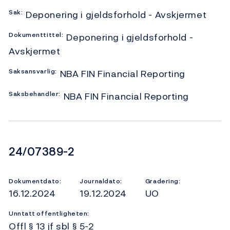
Sak:
Deponering i gjeldsforhold - Avskjermet
Dokumenttittel:
Deponering i gjeldsforhold -
Avskjermet
Saksansvarlig:
NBA FIN Financial Reporting
Saksbehandler:
NBA FIN Financial Reporting
Dokumentnummer
24/07389-2
Dokumentdato:
Journaldato:
Gradering:
16.12.2024
19.12.2024
UO
Unntatt offentligheten:
Offl § 13 jf sbl § 5-2