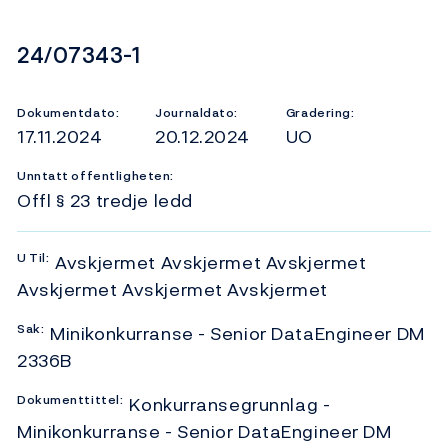
Dokumentnummer
24/07343-1
Dokumentdato:
Journaldato:
Gradering:
17.11.2024
20.12.2024
UO
Unntatt offentligheten:
Offl § 23 tredje ledd
U
Til:
Avskjermet Avskjermet Avskjermet
Avskjermet Avskjermet Avskjermet
Sak:
Minikonkurranse - Senior DataEngineer DM
2336B
Dokumenttittel:
Konkurransegrunnlag -
Minikonkurranse - Senior DataEngineer DM