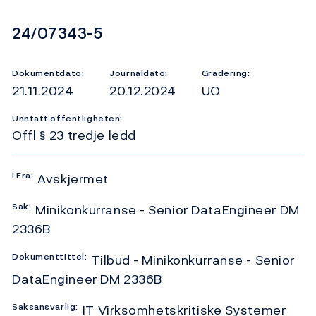
Dokumentnummer
24/07343-5
Dokumentdato:
Journaldato:
Gradering:
21.11.2024
20.12.2024
UO
Unntatt offentligheten:
Offl § 23 tredje ledd
I
Fra:
Avskjermet
Sak:
Minikonkurranse - Senior DataEngineer DM
2336B
Dokumenttittel:
Tilbud - Minikonkurranse - Senior
DataEngineer DM 2336B
Saksansvarlig:
IT Virksomhetskritiske Systemer