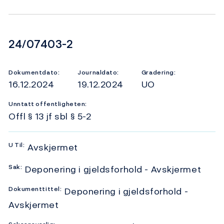
Dokumentnummer
24/07403-2
Dokumentdato:
Journaldato:
Gradering:
16.12.2024
19.12.2024
UO
Unntatt offentligheten:
Offl § 13 jf sbl § 5-2
U
Til:
Avskjermet
Sak:
Deponering i gjeldsforhold - Avskjermet
Dokumenttittel:
Deponering i gjeldsforhold -
Avskjermet