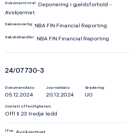
Dokumenttittel:
Deponering i gjeldsforhold -
Avskjermet
Saksansvarlig:
NBA FIN Financial Reporting
Saksbehandler:
NBA FIN Financial Reporting
Dokumentnummer
24/07730-3
Dokumentdato:
Journaldato:
Gradering:
05.12.2024
20.12.2024
UO
Unntatt offentligheten:
Offl § 23 tredje ledd
I
Fra:
Avskjermet