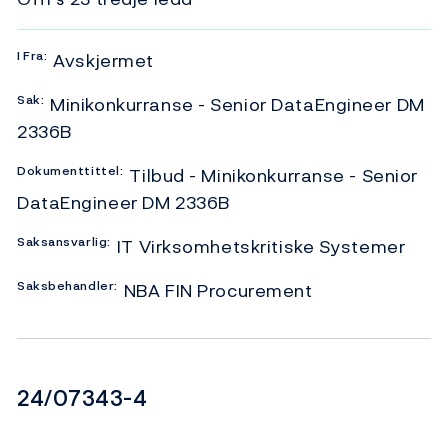
I
Fra:
Avskjermet
Sak:
Minikonkurranse - Senior DataEngineer DM
2336B
Dokumenttittel:
Tilbud - Minikonkurranse - Senior
DataEngineer DM 2336B
Saksansvarlig:
IT Virksomhetskritiske Systemer
Saksbehandler:
NBA FIN Procurement
Dokumentnummer
24/07343-4