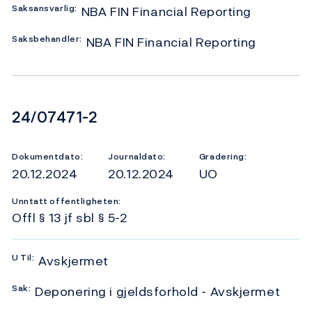
Saksansvarlig:
NBA FIN Financial Reporting
Saksbehandler:
NBA FIN Financial Reporting
Dokumentnummer
24/07471-2
Dokumentdato:
Journaldato:
Gradering:
20.12.2024
20.12.2024
UO
Unntatt offentligheten:
Offl § 13 jf sbl § 5-2
U
Til:
Avskjermet
Sak:
Deponering i gjeldsforhold - Avskjermet