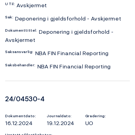
U
Til:
Avskjermet
Sak:
Deponering i gjeldsforhold - Avskjermet
Dokumenttittel:
Deponering i gjeldsforhold -
Avskjermet
Saksansvarlig:
NBA FIN Financial Reporting
Saksbehandler:
NBA FIN Financial Reporting
Dokumentnummer
24/04530-4
Dokumentdato:
Journaldato:
Gradering:
16.12.2024
19.12.2024
UO