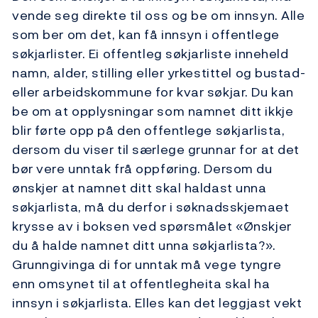
vende seg direkte til oss og be om innsyn. Alle
som ber om det, kan få innsyn i offentlege
søkjarlister. Ei offentleg søkjarliste inneheld
namn, alder, stilling eller yrkestittel og bustad-
eller arbeidskommune for kvar søkjar. Du kan
be om at opplysningar som namnet ditt ikkje
blir førte opp på den offentlege søkjarlista,
dersom du viser til særlege grunnar for at det
bør vere unntak frå oppføring. Dersom du
ønskjer at namnet ditt skal haldast unna
søkjarlista, må du derfor i søknadsskjemaet
krysse av i boksen ved spørsmålet «Ønskjer
du å halde namnet ditt unna søkjarlista?».
Grunngivinga di for unntak må vege tyngre
enn omsynet til at offentlegheita skal ha
innsyn i søkjarlista. Elles kan det leggjast vekt