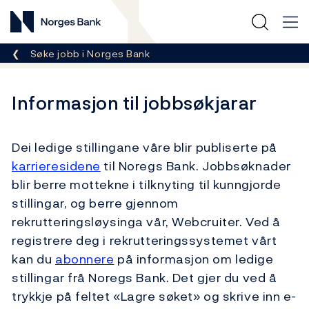
Norges Bank
Her er du nå:
Søke jobb i Norges Bank
Informasjon til jobbsøkjarar
Dei ledige stillingane våre blir publiserte på
karrieresidene
til Noregs Bank. Jobbsøknader
blir berre mottekne i tilknyting til kunngjorde
stillingar, og berre gjennom
rekrutteringsløysinga vår, Webcruiter. Ved å
registrere deg i rekrutteringssystemet vårt
kan du
abonnere
på informasjon om ledige
stillingar frå Noregs Bank. Det gjer du ved å
trykkje på feltet «Lagre søket» og skrive inn e-