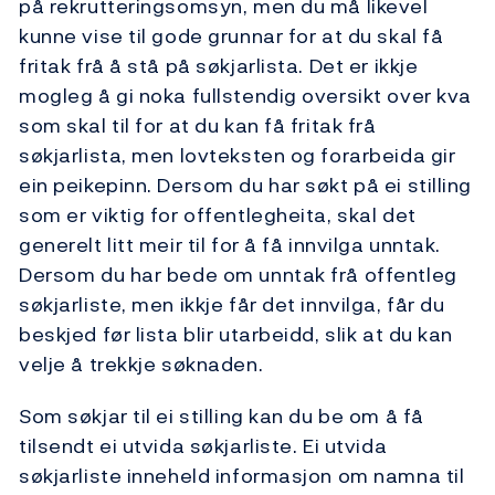
på rekrutteringsomsyn, men du må likevel
kunne vise til gode grunnar for at du skal få
fritak frå å stå på søkjarlista. Det er ikkje
mogleg å gi noka fullstendig oversikt over kva
som skal til for at du kan få fritak frå
søkjarlista, men lovteksten og forarbeida gir
ein peikepinn. Dersom du har søkt på ei stilling
som er viktig for offentlegheita, skal det
generelt litt meir til for å få innvilga unntak.
Dersom du har bede om unntak frå offentleg
søkjarliste, men ikkje får det innvilga, får du
beskjed før lista blir utarbeidd, slik at du kan
velje å trekkje søknaden.
Som søkjar til ei stilling kan du be om å få
tilsendt ei utvida søkjarliste. Ei utvida
søkjarliste inneheld informasjon om namna til