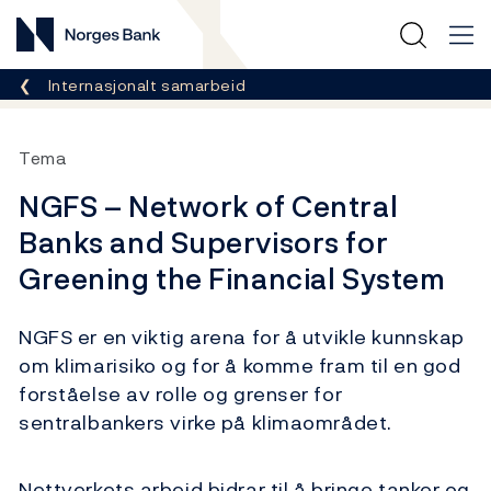
Norges Bank
Her er du nå:
Internasjonalt samarbeid
Tema
NGFS – Network of Central
Banks and Supervisors for
Greening the Financial System
NGFS er en viktig arena for å utvikle kunnskap
om klimarisiko og for å komme fram til en god
forståelse av rolle og grenser for
sentralbankers virke på klimaområdet.
Nettverkets arbeid bidrar til å bringe tanker og