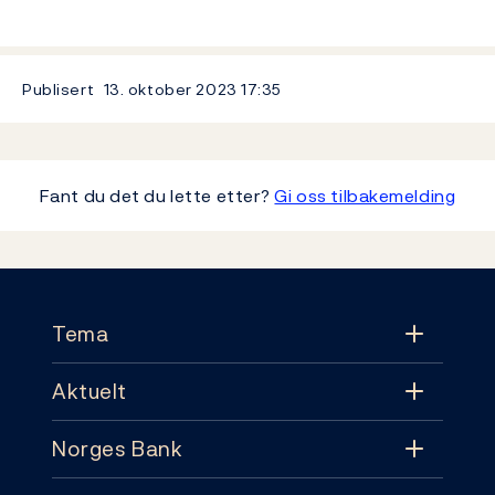
Publisert
13. oktober 2023
17:35
Fant du det du lette etter?
Gi oss tilbakemelding
Footer
Tema
Aktuelt
Tema
Norges Bank
Aktuelt
Pengepolitikk