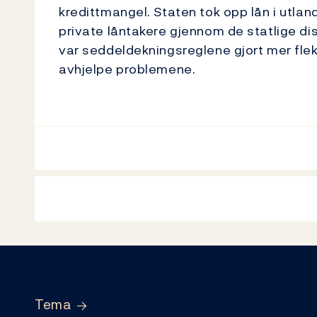
kredittmangel. Staten tok opp lån i utlan
private låntakere gjennom de statlige d
var seddeldekningsreglene gjort mer fleks
avhjelpe problemene.
Footer
Tema