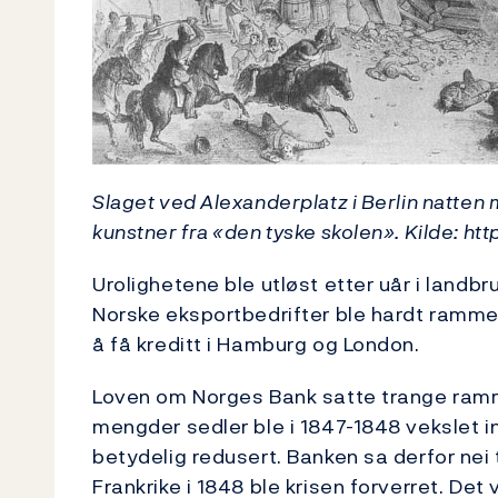
Slaget ved Alexanderplatz i Berlin natten m
kunstner fra «den tyske skolen». Kilde: http
Urolighetene ble utløst etter uår i land
Norske eksportbedrifter ble hardt rammet
å få kreditt i Hamburg og London.
Loven om Norges Bank satte trange ramm
mengder sedler ble i 1847-1848 vekslet i
betydelig redusert. Banken sa derfor nei t
Frankrike i 1848 ble krisen forverret. De