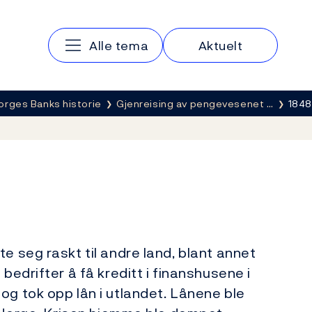
Hovedmeny
Alle tema
Aktuelt
orges Banks historie
Gjenreising av pengevesenet …
1848
e seg raskt til andre land, blant annet
bedrifter å få kreditt i finanshusene i
og tok opp lån i utlandet. Lånene ble