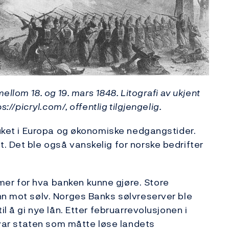
ellom 18. og 19. mars 1848. Litografi av ukjent
s://picryl.com/, offentlig tilgjengelig.
bruket i Europa og økonomiske nedgangstider.
. Det ble også vanskelig for norske bedrifter
er for hva banken kunne gjøre. Store
nn mot sølv. Norges Banks sølvreserver ble
il å gi nye lån. Etter februarrevolusjonen i
t var staten som måtte løse landets