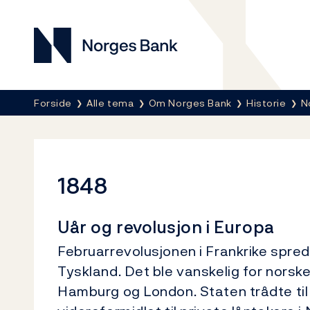
Norges Bank
Her er du nå:
Forside
Alle tema
Om Norges Bank
Historie
N
1848
Uår og revolusjon i Europa
Februarrevolusjonen i Frankrike spredt
Tyskland. Det ble vanskelig for norske 
Hamburg og London. Staten trådte til 