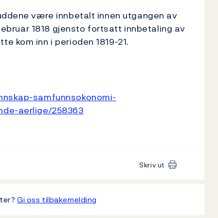
kuddene være innbetalt innen utgangen av
 februar 1818 gjensto fortsatt innbetaling av
te kom inn i perioden 1819-21.
unnskap-samfunnsokonomi-
nde-aerlige/258363
Skriv ut
tter?
Gi oss tilbakemelding