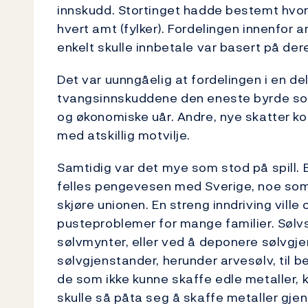
innskudd. Stortinget hadde bestemt hvor 
hvert amt (fylker). Fordelingen innenfor 
enkelt skulle innbetale var basert på de
Det var uunngåelig at fordelingen i en del t
tvangsinnskuddene den eneste byrde som 
og økonomiske uår. Andre, nye skatter kom
med atskillig motvilje.
Samtidig var det mye som stod på spill. E
felles pengevesen med Sverige, noe som v
skjøre unionen. En streng inndriving ville
pusteproblemer for mange familier. Sølvsk
sølvmynter, eller ved å deponere sølvgj
sølvgjenstander, herunder arvesølv, til be
de som ikke kunne skaffe edle metaller, k
skulle så påta seg å skaffe metaller gje