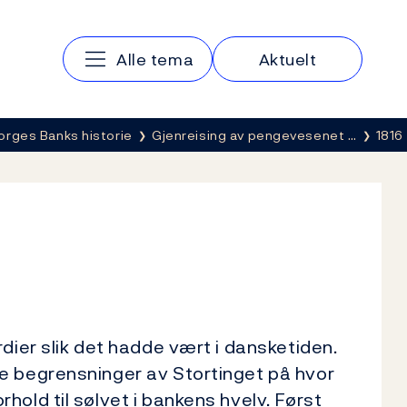
Hovedmeny
Alle tema
Aktuelt
orges Banks historie
Gjenreising av pengevesenet …
1816
dier slik det hadde vært i dansketiden.
e begrensninger av Stortinget på hvor
old til sølvet i bankens hvelv. Først