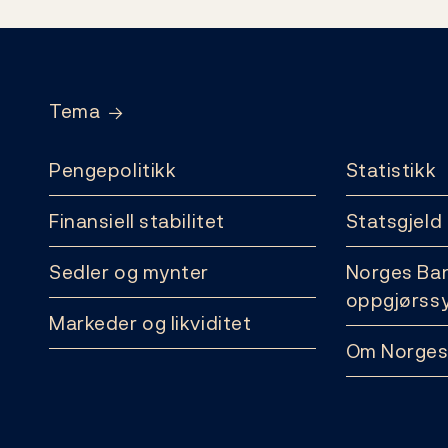
Footer
Tema
Pengepolitikk
Statistikk
Finansiell stabilitet
Statsgjeld
Sedler og mynter
Norges Ba
oppgjørss
Markeder og likviditet
Om Norges