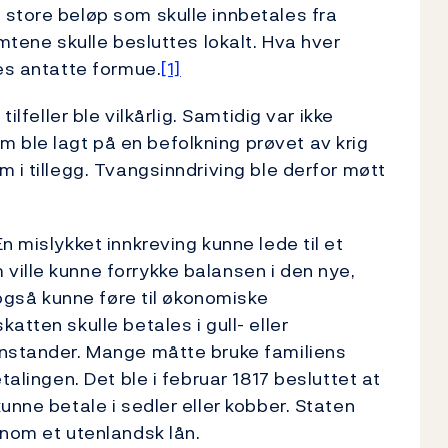
store beløp som skulle innbetales fra
amtene skulle besluttes lokalt. Hva hver
res antatte formue.
[1]
ilfeller ble vilkårlig. Samtidig var ikke
ble lagt på en befolkning prøvet av krig
 i tillegg. Tvangsinndriving ble derfor møtt
n mislykket innkreving kunne lede til et
ille kunne forrykke balansen i den nye,
 også kunne føre til økonomiske
atten skulle betales i gull- eller
enstander. Mange måtte bruke familiens
talingen. Det ble i februar 1817 besluttet at
unne betale i sedler eller kobber. Staten
nnom et utenlandsk lån.