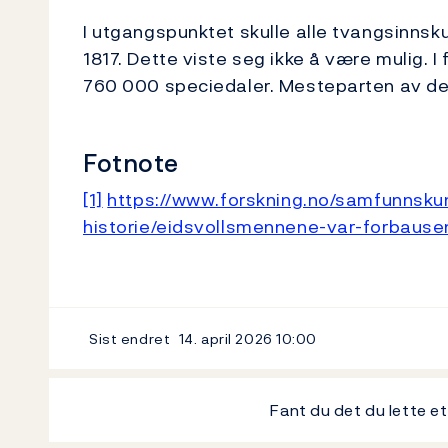
I utgangspunktet skulle alle tvangsinns
1817. Dette viste seg ikke å være mulig. I
760 000 speciedaler. Mesteparten av det
Fotnote
[1]
https://www.forskning.no/samfunnsk
historie/eidsvollsmennene-var-forbause
Sist endret
14. april 2026
10:00
Fant du det du lette e