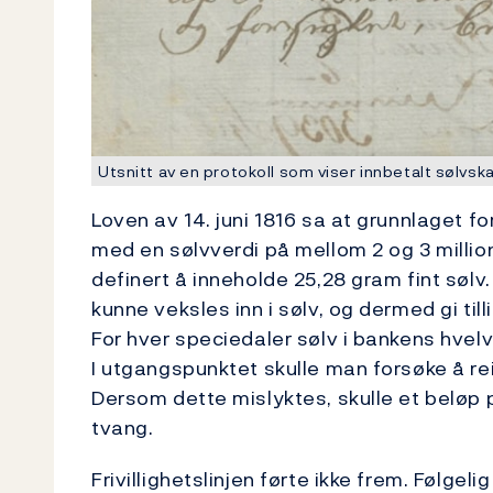
Utsnitt av en protokoll som viser innbetalt sølvskat
Loven av 14. juni 1816 sa at grunnlaget f
med en sølvverdi på mellom 2 og 3 millio
definert å inneholde 25,28 gram fint sølv. 
kunne veksles inn i sølv, og dermed gi tilli
For hver speciedaler sølv i bankens hvelv
I utgangspunktet skulle man forsøke å reis
Dersom dette mislyktes, skulle et beløp p
tvang.
Frivillighetslinjen førte ikke frem. Følge