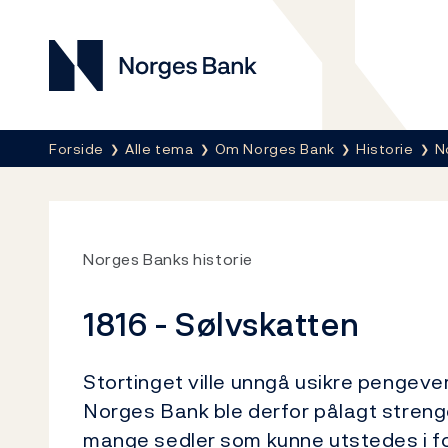
Norges Bank
Her er du nå:
Forside
Alle tema
Om Norges Bank
Historie
N
Norges Banks historie
1816 - Sølvskatten
Stortinget ville unngå usikre pengever
Norges Bank ble derfor pålagt streng
mange sedler som kunne utstedes i forh