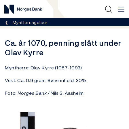
Norges Bank
Her er du nå:
Myntforringelser
Ca. år 1070, penning slått under
Olav Kyrre
Myntherre: Olav Kyrre (1067-1093)
Vekt: Ca. 0.9 gram, Sølvinnhold: 30%
Foto:
Norges Bank /
Nils S. Aasheim