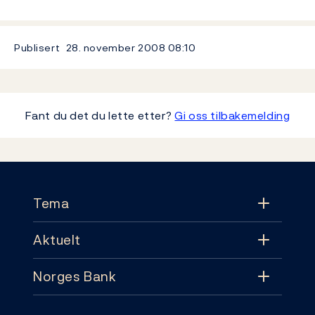
Publisert
28. november 2008
08:10
Fant du det du lette etter?
Gi oss tilbakemelding
Footer
Tema
Aktuelt
Tema
Norges Bank
Aktuelt
Pengepolitikk