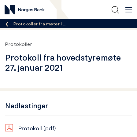
Norges Bank
Her er du nå:
Protokoller fra møter i …
Protokoller
Protokoll fra hovedstyremøte
27. januar 2021
Nedlastinger
Protokoll
(pdf)