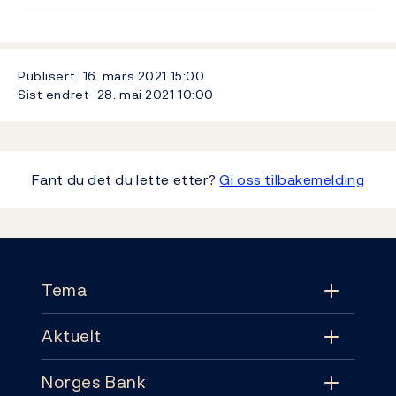
Publisert
16. mars 2021
15:00
Sist endret
28. mai 2021
10:00
Fant du det du lette etter?
Gi oss tilbakemelding
Footer
Tema
Aktuelt
Tema
Norges Bank
Aktuelt