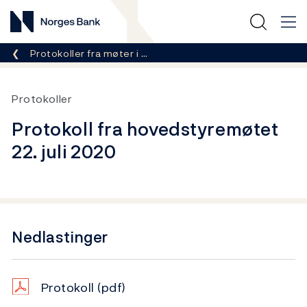
Norges Bank
Her er du nå:
Protokoller fra møter i …
Protokoller
Protokoll fra hovedstyremøtet
22. juli 2020
Nedlastinger
Protokoll
(pdf)