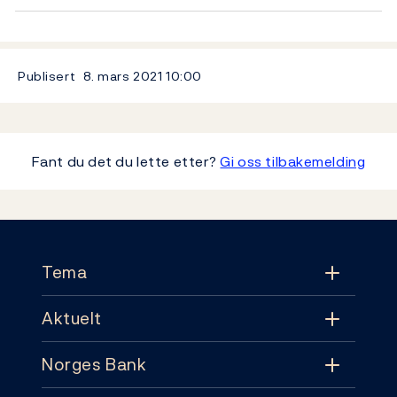
Publisert
8. mars 2021
10:00
Fant du det du lette etter?
Gi oss tilbakemelding
Footer
Tema
Aktuelt
Tema
Norges Bank
Aktuelt
Pengepolitikk