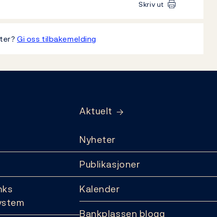
Skriv ut
tter?
Gi oss tilbakemelding
Aktuelt
Nyheter
Publikasjoner
nks
Kalender
ystem
Bankplassen blogg