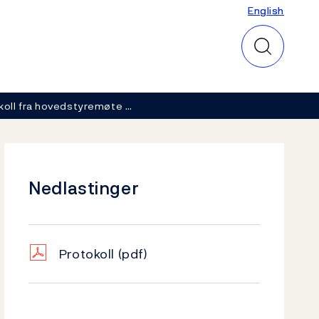
English
English
koll fra hovedstyremøte …
Nedlastinger
Protokoll
(pdf)