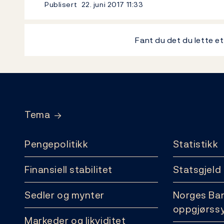
Publisert
22. juni 2017
11:33
Fant du det du lette e
Footer
Tema
Pengepolitikk
Statistikk
Finansiell stabilitet
Statsgjeld
Sedler og mynter
Norges Ba
oppgjørss
Markeder og likviditet