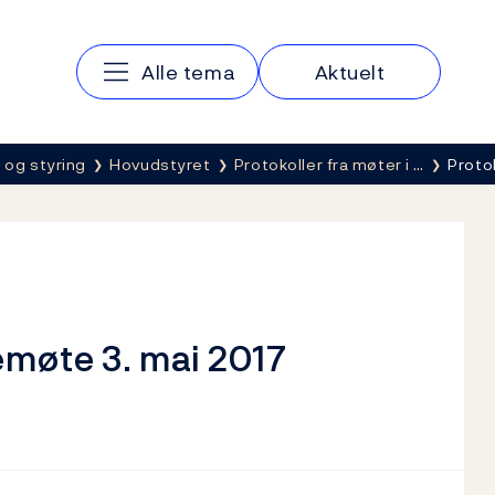
Hovedmeny
Alle tema
Aktuelt
 og styring
Hovudstyret
Protokoller fra møter i …
Proto
emøte 3. mai 2017