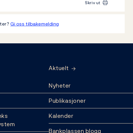
Skriv ut
tter?
Gi oss tilbakemelding
Aktuelt
Nyheter
Publikasjoner
nks
Kalender
ystem
Bankplassen blogg