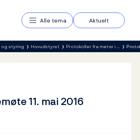
Hovedmeny
Alle tema
Aktuelt
 og styring
Hovudstyret
Protokoller fra møter i …
Proto
emøte 11. mai 2016