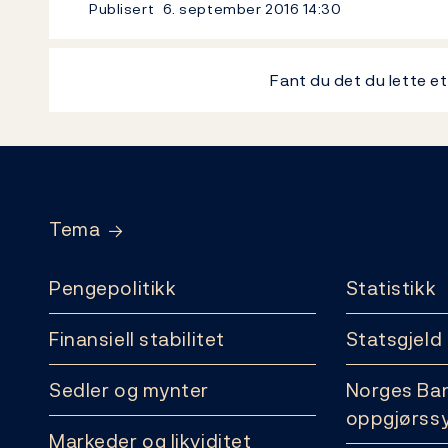
Publisert
6. september 2016
14:30
Fant du det du lette e
Footer
Tema
Pengepolitikk
Statistikk
Finansiell stabilitet
Statsgjeld
Sedler og mynter
Norges Ba
oppgjørss
Markeder og likviditet