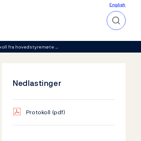
English
English
koll fra hovedstyremøte …
Nedlastinger
Protokoll
(pdf)