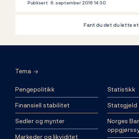
Publisert
6. september 2016
14:30
Fant du det du lette e
Footer
Tema
Pengepolitikk
Statistikk
Finansiell stabilitet
Statsgjeld
Sedler og mynter
Norges Ba
oppgjørss
Markeder og likviditet