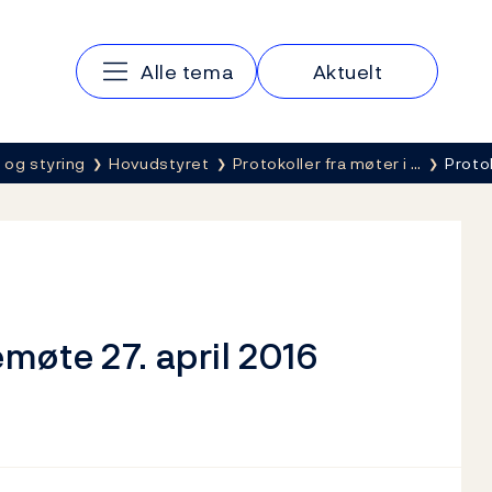
Hovedmeny
Alle tema
Aktuelt
 og styring
Hovudstyret
Protokoller fra møter i …
Proto
emøte 27. april 2016