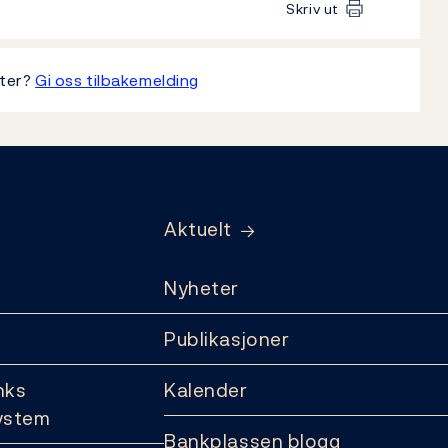
Skriv ut
tter?
Gi oss tilbakemelding
Aktuelt
Nyheter
Publikasjoner
nks
Kalender
ystem
Bankplassen blogg