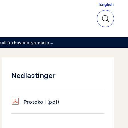
English
English
koll fra hovedstyremøte …
Nedlastinger
Protokoll
(pdf)