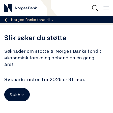
Norges Bank
Her er du nå:
Norges Banks fond til …
Slik søker du støtte
Søknader om støtte til Norges Banks fond til
økonomisk forskning behandles én gang i
året.
Søknadsfristen for 2026 er 31. mai.
Søk her