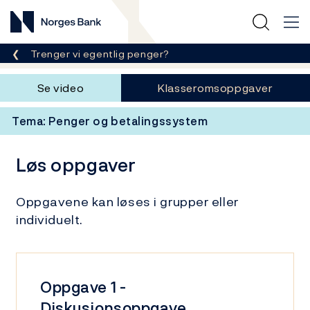
Norges Bank
Her er du nå:
Trenger vi egentlig penger?
Elevoppgave
Se video
Klasseromsoppgaver
Tema: Penger og betalingssystem
Løs oppgaver
Oppgavene kan løses i grupper eller
individuelt.
Oppgave 1 -
Diskusjonsoppgave