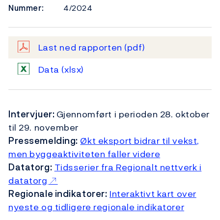
Nummer:
4/2024
Last ned rapporten
(pdf)
Data
(xlsx)
Intervjuer:
Gjennomført i perioden 28. oktober
til 29. november
Pressemelding:
Økt eksport bidrar til vekst,
men byggeaktiviteten faller videre
Datatorg:
Tidsserier fra Regionalt nettverk i
datatorg
Regionale indikatorer:
Interaktivt kart over
nyeste og tidligere regionale indikatorer