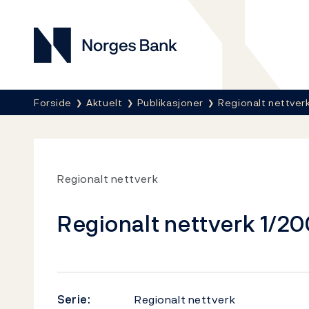
Norges Bank
Her er du nå:
Forside
Aktuelt
Publikasjoner
Regionalt nettver
Regionalt nettverk
Regionalt nettverk 1/2
Serie:
Regionalt nettverk