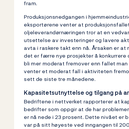
fram.
Produksjonsnedgangen i hjemmeindustri
eksportørene venter at produksjonsfallet v
oljeleverandørnæringen tror at en vedvare
utsettelse av investeringer og lavere akti
avta i raskere takt enn nå. Årsaken er at
det er færre nye prosjekter å konkurrere
bli mer moderat fremover enn fallet man 
venter et moderat fall i aktiviteten fre
sett de siste tre månedene.
Kapasitetsutnyttelse og tilgang på a
Bedriftene i nettverket rapporterer at ka
bedrifter som oppgir at de har probleme
er nå nede i 23 prosent. Dette nivået er
var på sitt høyeste ved inngangen til 2