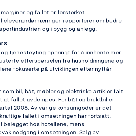
marginer og fallet er forsterket
oljeleverandørnæringen rapporterer om bedre
portindustrien og i bygg og anlegg.
ars
 og tjenesteyting oppringt for å innhente mer
justerte etterspørselen fra husholdningene og
lene fokuserte på utviklingen etter nyttår
om bil, båt, møbler og elektriske artikler falt
et at fallet avdempes. For båt og bruktbil er
 kvartal 2008. Av varige konsumgoder er det
raftige fallet i omsetningen har fortsatt.
l i belegget hos hotellene, mens
 svak nedgang i omsetningen. Salg av