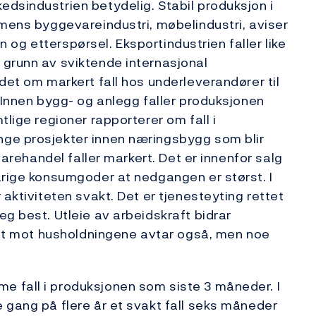
dsindustrien betydelig. Stabil produksjon i
 mens byggevareindustri, møbelindustri, aviser
on og etterspørsel. Eksportindustrien faller like
 grunn av sviktende internasjonal
det om markert fall hos underleverandører til
. Innen bygg- og anlegg faller produksjonen
tlige regioner rapporterer om fall i
nge prosjekter innen næringsbygg som blir
 varehandel faller markert. Det er innenfor salg
arige konsumgoder at nedgangen er størst. I
 aktiviteten svakt. Det er tjenesteyting rettet
g best. Utleie av arbeidskraft bidrar
ttet mot husholdningene avtar også, men noe
 fall i produksjonen som siste 3 måneder. I
 gang på flere år et svakt fall seks måneder