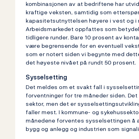
kombinasjonen av at bedriftene har utvid
kraftige veksten, samtidig som etterspørs
kapasitetsutnyttelsen høyere i vest og i n
Arbeidsmarkedet oppfattes som betydelig 
tidligere runder. Bare 10 prosent av kont
være begrensende for en eventuell vekst 
som er notert siden vi begynte med dett
det høyeste nivået på rundt 50 prosent.
Sysselsetting
Det meldes om et svakt fall i sysselsett
forventninger for tre måneder siden. Det 
sektor, men det er sysselsettingsutvikli
faller mest. I kommune- og sykehussektor
månedene forventes sysselsettingen å avta
bygg og anlegg og industrien som signali