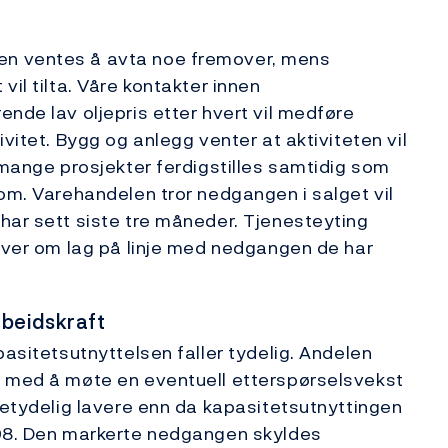
en ventes å avta noe fremover, mens
il tilta. Våre kontakter innen
nde lav oljepris etter hvert vil medføre
vitet. Bygg og anlegg venter at aktiviteten vil
 mange prosjekter ferdigstilles samtidig som
 om. Varehandelen tror nedgangen i salget vil
har sett siste tre måneder. Tjenesteyting
mover om lag på linje med nedgangen de har
rbeidskraft
pasitetsutnyttelsen faller tydelig. Andelen
r med å møte en eventuell etterspørselsvekst
 betydelig lavere enn da kapasitetsutnyttingen
008. Den markerte nedgangen skyldes