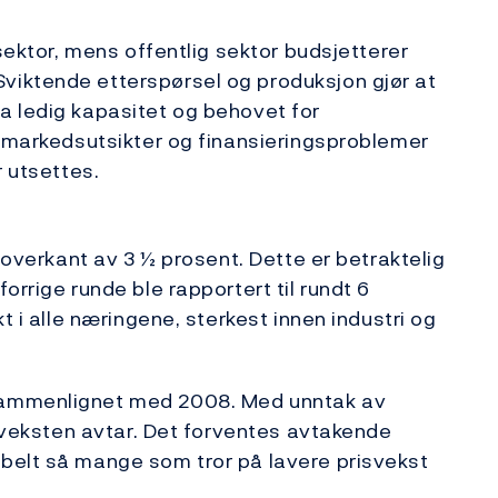
 sektor, mens offentlig sektor budsjetterer
iktende etterspørsel og produksjon gjør at
a ledig kapasitet og behovet for
t markedsutsikter og finansieringsproblemer
r utsettes.
i overkant av 3 ½ prosent. Dette er betraktelig
orrige runde ble rapportert til rundt 6
t i alle næringene, sterkest innen industri og
sammenlignet med 2008. Med unntak av
isveksten avtar. Det forventes avtakende
belt så mange som tror på lavere prisvekst