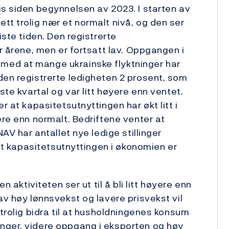
is siden begynnelsen av 2023. I starten av
tt trolig nær et normalt nivå, og den ser
iste tiden. Den registrerte
ar årene, men er fortsatt lav. Oppgangen i
med at mange ukrainske flyktninger har
den registrerte ledigheten 2 prosent, som
ste kvartal og var litt høyere enn ventet.
r at kapasitetsutnyttingen har økt litt i
ere enn normalt. Bedriftene venter at
NAV har antallet nye ledige stillinger
 at kapasitetsutnyttingen i økonomien er
n aktiviteten ser ut til å bli litt høyere enn
av høy lønnsvekst og lavere prisvekst vil
 trolig bidra til at husholdningenes konsum
nger, videre oppgang i eksporten og høy