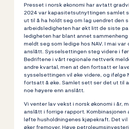
Presset i norsk økonomi har avtatt gradv
2024 var kapasitetsutnyttingen samlet se
ut til å ha holdt seg om lag uendret den s
arbeidsledigheten har økt litt de siste p
ledigheten har blant annet sammenheng 
meldt seg som ledige hos NAV. I mai var 
anslått. Sysselsettingen steg videre i før
Bedriftene i vårt regionale nettverk melde
andre kvartal, men at den fortsatt er lav
sysselsettingen vil øke videre, og ifølge 
fortsatt å øke. Samlet sett ser det ut til
noe høyere enn anslått.
Vi venter lav vekst i norsk økonomi i år, me
anslått i forrige rapport. Kombinasjonen 
løfte husholdningenes kjøpekraft. Det vil
øker fremover. Høye petroleumsinvesteri