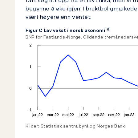
tatt seg litt opp fra et lavt nivå, men vi tr
begynne å øke igjen. I bruktboligmarkede
vært høyere enn ventet.
3
Figur C Lav vekst i norsk økonomi
BNP for Fastlands-Norge. Glidende tremånedersve
Kilder: Statistisk sentralbyrå og Norges Bank