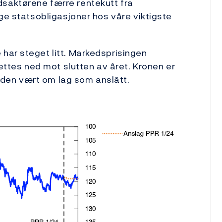
saktørene færre rentekutt fra
ge statsobligasjoner hos våre viktigste
har steget litt. Markedsprisingen
settes ned mot slutten av året. Kronen er
 tiden vært om lag som anslått.