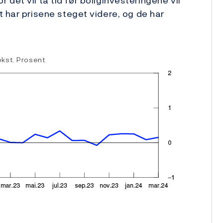
or det vil ta tid før boliginvesteringene vil
t har prisene steget videre, og de har
kst. Prosent