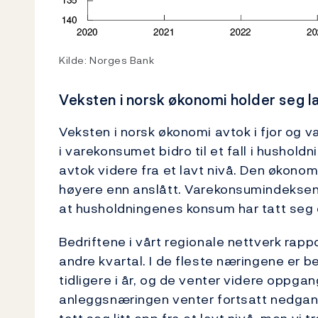
Kilde: Norges Bank
Veksten i norsk økonomi holder seg l
Veksten i norsk økonomi avtok i fjor og va
i varekonsumet bidro til et fall i hushol
avtok videre fra et lavt nivå. Den økonomis
høyere enn anslått. Varekonsumindeksen o
at husholdningenes konsum har tatt seg 
Bedriftene i vårt regionale nettverk rapp
andre kvartal. I de fleste næringene er b
tidligere i år, og de venter videre oppgan
anleggsnæringen venter fortsatt nedgang 