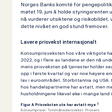
Norges Banks komité for pengepolitikk 
møtet 19. juni å holde styringsrenten 
nå vurderer utsiktene og risikobildet, 
dette nivået en god stund fremover.
Lavere prisvekst internasjonalt
Konsumprisveksten hos våre viktigste ha
2022, og i flere av landene er den nå unde
mens prisveksten på tjenester holder s
opp i første kvartal og var noe høyere en
lav i euroområdet, Storbritannia og USA. 
hos handelspartnerne har avtatt, men med
husholdningene likevel øke i mange land i
1
Figur A Prisveksten ute har avtatt mye
Konsumpriser. Tolvmånedersvekst. Prosent