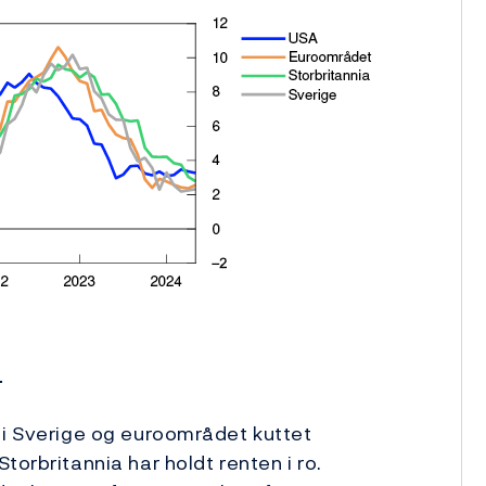
r
 i Sverige og euroområdet kuttet
torbritannia har holdt renten i ro.