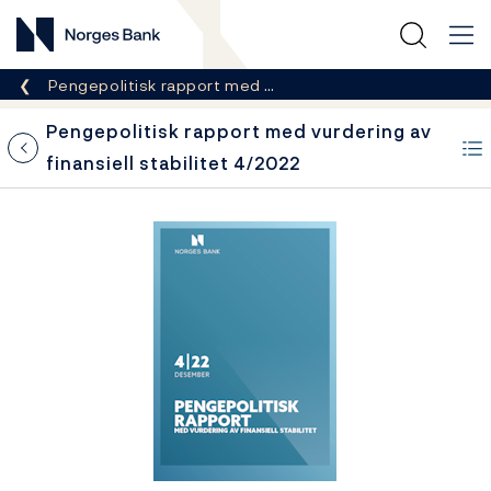
Norges Bank
Her er du nå:
Pengepolitisk rapport med …
Pengepolitisk rapport med vurdering av
finansiell stabilitet 4/2022