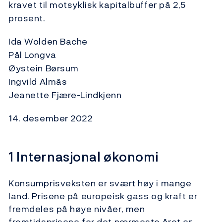
kravet til motsyklisk kapitalbuffer på 2,5
prosent.
Ida Wolden Bache
Pål Longva
Øystein Børsum
Ingvild Almås
Jeanette Fjære-Lindkjenn
14. desember 2022
1 Internasjonal økonomi
Konsumprisveksten er svært høy i mange
land. Prisene på europeisk gass og kraft er
fremdeles på høye nivåer, men
fremtidsprisene for det nærmeste året er