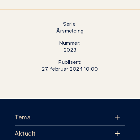
Serie:
Årsmelding
Nummer:
2023
Publisert:
27. februar 2024 10:00
Footer
Tema
Aktuelt
Tema