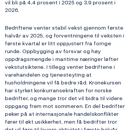
vil bli på 4,4 prosent i 2025 og 3,9 prosent i
2026.
Bedriftene venter stabil vekst gjennom første
halvår av 2025, og forventningene til veksten i
første kvartal er litt oppjustert fra forrige
runde. Oppbygging av forsvar og høy
oppdragsmengde i maritime næringer løfter
vekstutsiktene. I tillegg venter bedriftene i
varehandelen og tjenesteyting at
husholdningene vil få bedre råd. Kronekursen
har styrket konkurransekraften for norske
bedrifter, og mange tror det vil bidra til videre
oppgang frem mot sommeren. En del bedrifter
peker på at internasjonale handelskonflikter
fører til økt usikkerhet, men få bedrifter tror
det vil føre til lavere aktivitet i første halvår.