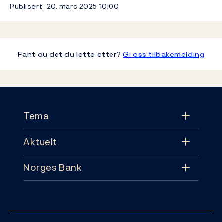
Publisert
20. mars 2025
10:00
Fant du det du lette etter?
Gi oss tilbakemelding
Footer
Tema
Aktuelt
Tema
Norges Bank
Aktuelt
Pengepolitikk
Kontakt
Nyheter
Finansiell stabilitet