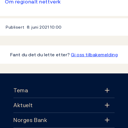
Om regionalt nettverk
Publisert
8. juni 2021
10:00
Fant du det du lette etter?
Gi oss tilbakemelding
Footer
Tema
Aktuelt
Tema
Norges Bank
Aktuelt
Pengepolitikk