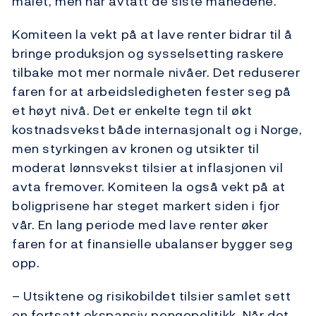
målet, men har avtatt de siste månedene.
Komiteen la vekt på at lave renter bidrar til å
bringe produksjon og sysselsetting raskere
tilbake mot mer normale nivåer. Det reduserer
faren for at arbeidsledigheten fester seg på
et høyt nivå. Det er enkelte tegn til økt
kostnadsvekst både internasjonalt og i Norge,
men styrkingen av kronen og utsikter til
moderat lønnsvekst tilsier at inflasjonen vil
avta fremover. Komiteen la også vekt på at
boligprisene har steget markert siden i fjor
vår. En lang periode med lave renter øker
faren for at finansielle ubalanser bygger seg
opp.
– Utsiktene og risikobildet tilsier samlet sett
en fortsatt ekspansiv pengepolitikk. Når det