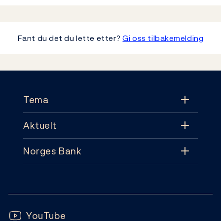
Fant du det du lette etter?
Gi oss tilbakemelding
Footer
Tema
Aktuelt
Tema
Norges Bank
Aktuelt
Pengepolitikk
Kontakt
Nyheter
Finansiell stabilitet
Følg oss:
Abonnement
Publikasjoner
YouTube
Sedler og mynter