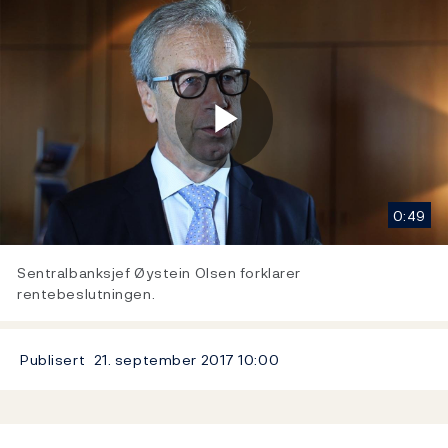
Play
0:49
Video
Sentralbanksjef Øystein Olsen forklarer
rentebeslutningen.
Publisert
21. september 2017
10:00