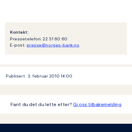
Kontakt:
Pressetelefon: 22 31 60 60
E-post:
presse@norges-bank.no
Publisert
3. februar 2010
14:00
Fant du det du lette etter?
Gi oss tilbakemelding
Footer