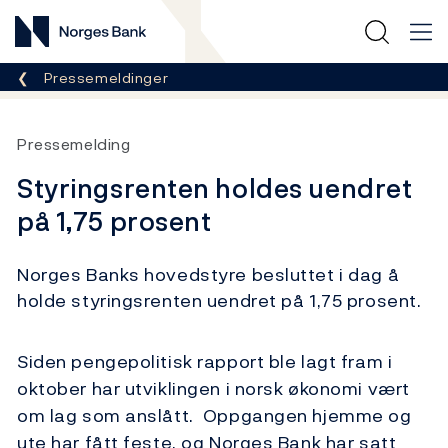
Norges Bank
Her er du nå:
Pressemeldinger
Pressemelding
Styringsrenten holdes uendret
på 1,75 prosent
Norges Banks hovedstyre besluttet i dag å
holde styringsrenten uendret på 1,75 prosent.
Siden pengepolitisk rapport ble lagt fram i
oktober har utviklingen i norsk økonomi vært
om lag som anslått. Oppgangen hjemme og
ute har fått feste, og Norges Bank har satt