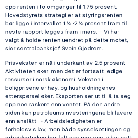
opp renten i to omganger til 1,75 prosent.
Hovedstyrets strategi er at styringsrenten
bør ligge i intervallet 1 ¼ -2 ¼ prosent fram til
neste rapport legges fram i mars. – Vi har
valgt å holde renten uendret på dette møtet,
sier sentralbanksjef Svein Gjedrem.
Prisveksten er nå i underkant av 2,5 prosent.
Aktiviteten øker, men det er fortsatt ledige
ressurser i norsk økonomi. Veksten i
boligprisene er høy, og husholdningenes
etterspørsel øker. Eksporten ser ut til å ta seg
opp noe raskere enn ventet. På den andre
siden kan petroleumsinvesteringene bli lavere
enn anslått. - Arbeidsledigheten er
forholdsvis lav, men både sysselsettingen og
arbeidsstyrken har falt noe mer enn vi har sett